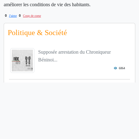
améliorer les conditions de vie des habitants.
0
0
J'aime
Coup de coeur
Politique & Société
Supposée arrestation du Chroniqueur
Béninoi...
6864
Le collectif autour du Frère Hounvi
5452
Révision de la Constitution
5414