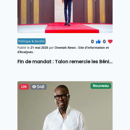
contenues plus riche et addaptés à vos
recherches. Les données collectées sont
conservées pendant 1 an. Visitez notre
politique
de protection des données personnelles
.
Accepter
0
0
Politique & Société
Publié le
21 mai 2026
par
Cheetah.News - Site d'information et
d'Analyses.
Fin de mandat : Talon remercie les Béni...
Nouveau
Lire
548