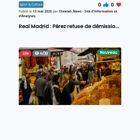
0
0
Sport & Culture
Publié le
13 mai 2026
par
Cheetah.News - Site d'information et
d'Analyses.
Real Madrid : Pérez refuse de démissio...
Nouveau
Lire
408
0
0
Economie