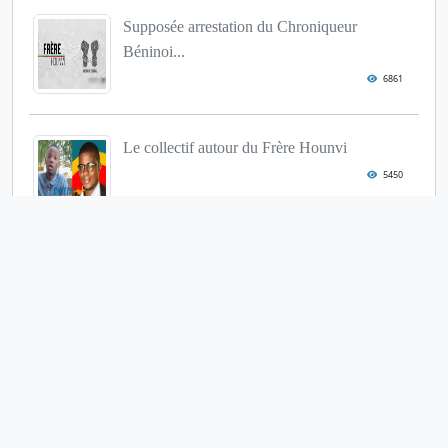
Supposée arrestation du Chroniqueur
Béninoi...
6861
Le collectif autour du Frère Hounvi
5450
Révision de la Constitution
5414
« Stellio Gilles Robert Capo Chichi »
déch...
4802