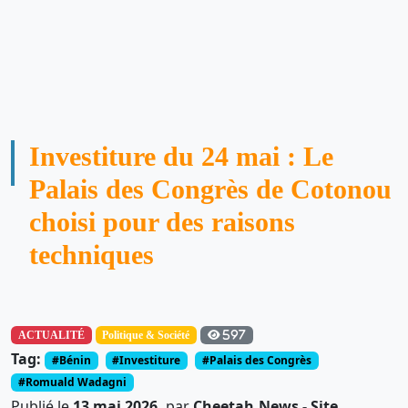
Investiture du 24 mai : Le
Palais des Congrès de Cotonou
choisi pour des raisons
techniques
ACTUALITÉ
Politique & Société
597
Tag:
#Bénin
#Investiture
#Palais des Congrès
#Romuald Wadagni
Publié le
13 mai 2026,
par
Cheetah.News - Site