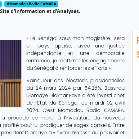
#Mamadou Badio CAMARA
Site d'information et d'Analyses.
« Le Sénégal sous mon magistère sera
un pays apaisé, avec une justice
indépendante et une démocratie
renforcée…je réaffirme les engagements
du Sénégal à renforcer les efforts ».
Vainqueur des élections présidentielles
du 24 mars 2024 par 54,28%, Bassirou
Diomaye Diakhar Faye a été investi chef
de l’Etat du Sénégal ce mardi 02 avril
2024. C’est Mamadou Badio CAMARA,
i a procédé ce mardi à l’investiture du nouveau
 a profité pour lui prodiguer de sages conseils. Entre
ésident Diomaye à « éviter, l’ivresse du pouvoir et