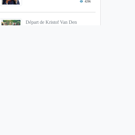
4296
Départ de Kristof Van Den
Branden, Directeur...
4197
Le Président élu du Sénégal
affiche sa po...
3880
Recrutement militaire/ Dépôt des
dossiers: ...
3852
Le Nouveau Front Populaire en