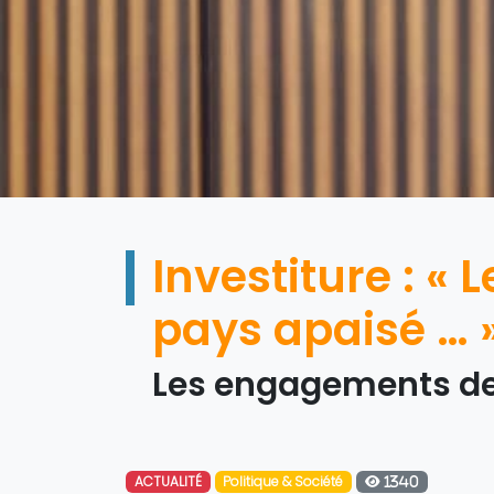
Investiture : «
pays apaisé … 
Les engagements de
ACTUALITÉ
Politique & Société
1340