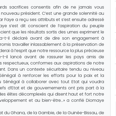
ourds sacrifices consentis afin de ne jamais vous
e nouveau président. C’est une grande solennité au
r Faye a reçu ses attributs et s’est ensuite adressé
aye s’est dit conscient de l’aspiration du peuple
ent que les résultats sortis des urnes expriment le
a-t-il déclaré avant de dire son engagement à
a promis travailler inlassablement à la préservation de
rderai à l’esprit que notre ressource la plus précieuse
-t-il lancé avant de rassurer les pays amis de
respectueux, conformes aux aspirations de notre
t. Dans un contexte sécuritaire tendu au niveau
énégal à renforcer les efforts pour la paix et la
é du Sénégal à collaborer avec tout Etat qui voudra
chefs d’Etat et de gouvernements ont pris part à la
des élites décomplexés qui disent haut et fort notre
éveloppement et au bien-être…» a confié Diomaye
Etat du Ghana, de la Gambie, de la Guinée-Bissau, de