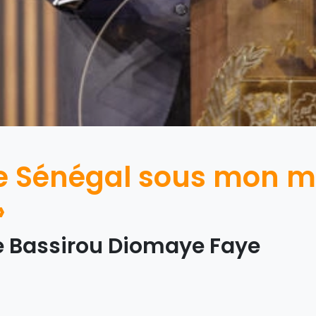
 Le Sénégal sous mon 
»
 Bassirou Diomaye Faye