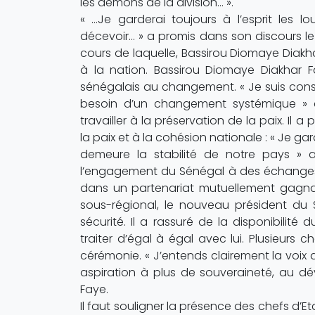
les démons de la division… ».
« …Je garderai toujours à l’esprit les l
décevoir… » a promis dans son discours l
cours de laquelle, Bassirou Diomaye Diakha
à la nation. Bassirou Diomaye Diakhar F
sénégalais au changement. « Je suis consci
besoin d’un changement systémique » 
travailler à la préservation de la paix. Il 
la paix et à la cohésion nationale : « Je ga
demeure la stabilité de notre pays » a
l’engagement du Sénégal à des échanges 
dans un partenariat mutuellement gagnan
sous-régional, le nouveau président du S
sécurité. Il a rassuré de la disponibilit
traiter d’égal à égal avec lui. Plusieurs 
cérémonie. « J’entends clairement la voix 
aspiration à plus de souveraineté, au d
Faye.
Il faut souligner la présence des chefs d’