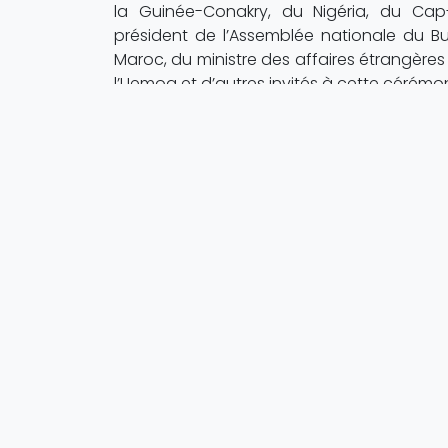
la Guinée-Conakry, du Nigéria, du Cap-
président de l’Assemblée nationale du B
Maroc, du ministre des affaires étrangères
l’Uemoa et d’autres invités à cette cérémon
0
J'aime
0
Coup de coeur