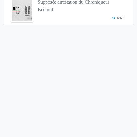
Supposée arrestation du Chroniqueur
Béninoi...
6869
Le collectif autour du Frère Hounvi
5456
Révision de la Constitution
5421
« Stellio Gilles Robert Capo Chichi »
déch...
4812