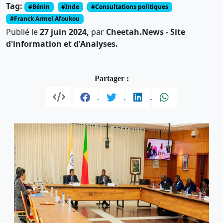
Tag:
#Bénin
#Inde
#Consultations politiques
#Franck Armel Afoukou
Publié le
27 juin 2024,
par
Cheetah.News - Site
d'information et d'Analyses.
Partager :