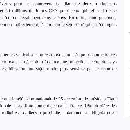
évères pour les contrevenants, allant de deux à cinq ans
 et 50 millions de francs CFA pour ceux qui refusent de se
d’entrer illégalement dans le pays. En outre, toute personne,
ment ou indirectement, l’entrée ou le séjour irrégulier d’étrangers
quer les véhicules et autres moyens utilisés pour commettre ces
 en avant la nécessité d’assurer une protection accrue du pays
 déstabilisation, un sujet rendu plus sensible par le contexte
view à la télévision nationale le 25 décembre, le président Tiani
ionale. Il avait notamment accusé la France d'être derrière des
s militaires installées à proximité, notamment au Nigéria et au
s par les gouvernements des pays concernés.