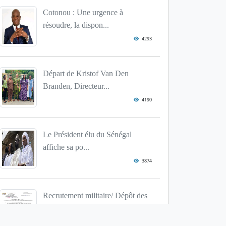
Cotonou : Une urgence à
résoudre, la dispon...
4293
Départ de Kristof Van Den
Branden, Directeur...
4190
Le Président élu du Sénégal
affiche sa po...
3874
Recrutement militaire/ Dépôt des
dossiers: ...
3848