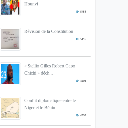
Hounvi
5454
Révision de la Constitution
5416
« Stellio Gilles Robert Capo
Chichi » déch...
4808
Conflit diplomatique entre le
Niger et le Bénin
4636