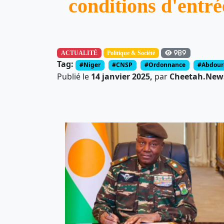
conditions d'entré
ACTUALITÉ
Politique & Société
989
Tag:
#Niger
#CNSP
#Ordonnance
#Abdour
Publié le
14 janvier 2025,
par
Cheetah.News 