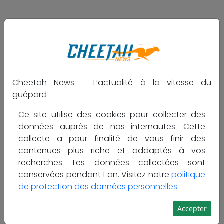
Partager :
Cheetah News – L’actualité à la vitesse du
guépard
Ce site utilise des cookies pour collecter des
données auprès de nos internautes. Cette
collecte a pour finalité de vous finir des
contenues plus riche et addaptés à vos
recherches. Les données collectées sont
conservées pendant 1 an. Visitez notre
politique
de protection des données personnelles
.
Le gouvernement congolais a décidé de frapper un
grand coup pour le pouvoir d'achat de ses citoyens
Accepter
en annonçant, à partir du 1er février, le doublement du