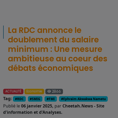
La RDC annonce le
doublement du salaire
minimum : Une mesure
ambitieuse au coeur des
débats économiques
ACTUALITÉ
Economie
2866
Tag:
#RDC
#SMIG
#FMI
#Ephraïm Akwakwa Nametu
Publié le
06 janvier 2025,
par
Cheetah.News - Site
d'information et d'Analyses.