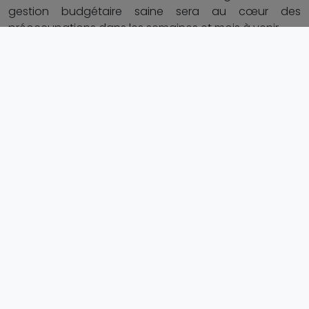
gestion budgétaire saine sera au cœur des
préoccupations dans les semaines et mois à venir.
0
J'aime
0
Coup de coeur
Economie
Romuald Wadagni, meilleur ministre des
finances d'Afrique
3217
Le retrait de TotalEnergies de la Société I...
2956
William Gbohoui, nouvel ambassadeur du