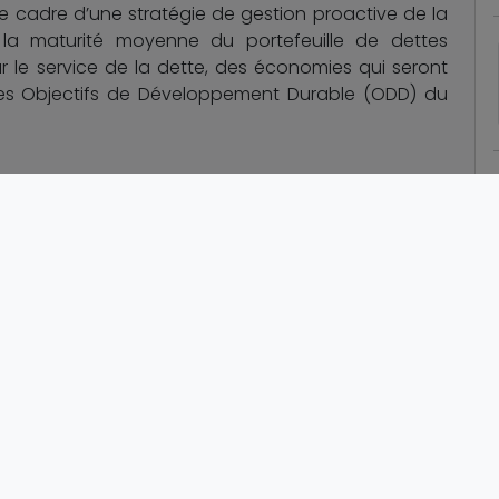
le cadre d’une stratégie de gestion proactive de la
 la maturité moyenne du portefeuille de dettes
 le service de la dette, des économies qui seront
r les Objectifs de Développement Durable (ODD) du
 illustre non seulement la capacité du Bénin à
vantes, mais elle témoigne également d'une gestion
que. Elle permet au pays de renforcer sa résilience
fort impact, inscrites dans le Programme d’Actions du