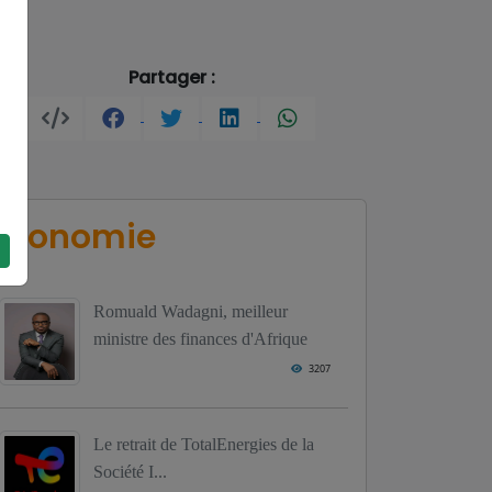
Partager :
Economie
Romuald Wadagni, meilleur
ministre des finances d'Afrique
3207
Le retrait de TotalEnergies de la
Société I...