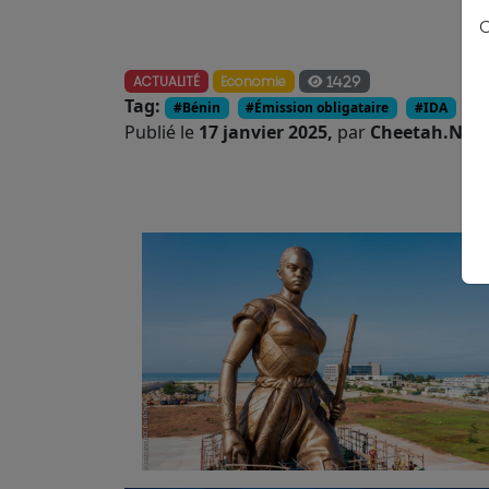
C
ACTUALITÉ
Economie
1429
Tag:
#Bénin
#Émission obligataire
#IDA
#D
Publié le
17 janvier 2025,
par
Cheetah.News 