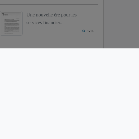
Une nouvelle ère pour les
services financier...
1716
Le Bénin parmi les leaders de la
croissance ...
1680
L'AES installe une taxe de 0,5%
sur les impor...
1663
Le Ministère de L'Industrie et du
Commerce communique