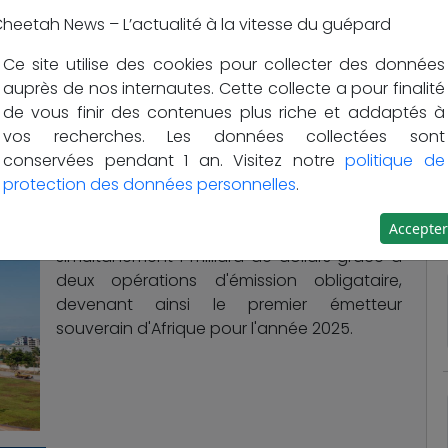
heetah News – L’actualité à la vitesse du guépard
Ce site utilise des cookies pour collecter des données
auprès de nos internautes. Cette collecte a pour finalité
eutsche Bank
#PAG
de vous finir des contenues plus riche et addaptés à
- Site d'information et d'Analyses.
vos recherches. Les données collectées sont
conservées pendant 1 an. Visitez notre
politique de
protection des données personnelles
.
Le Bénin fait une entrée remarquée sur les
Accepter
marchés financiers internationaux en levant
simultanément 1 milliard de dollars grâce à
deux opérations d'émission obligataire,
devenant ainsi le premier émetteur
souverain d'Afrique pour l'année 2025.