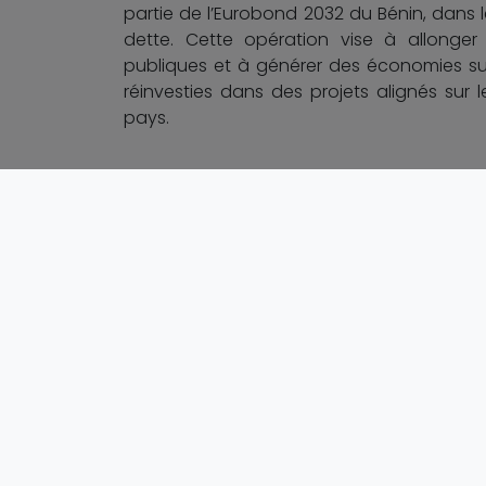
partie de l’Eurobond 2032 du Bénin, dans 
dette. Cette opération vise à allonger
publiques et à générer des économies sur
réinvesties dans des projets alignés su
pays.
Cette double opération de financement
mobiliser des ressources financières inno
rigoureuse et proactive de sa dette publi
financière et de soutenir des initiatives à 
Gouvernement.
0
J'aime
0
Coup de coeur