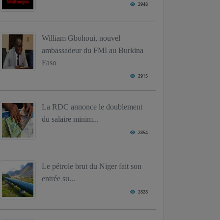
2948
William Gbohoui, nouvel
ambassadeur du FMI au Burkina
Faso
2915
La RDC annonce le doublement
du salaire minim...
2854
Le pétrole brut du Niger fait son
entrée su...
2828