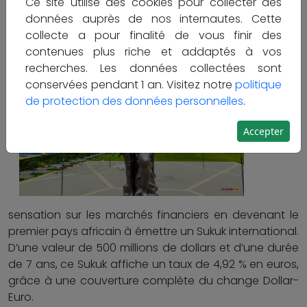
Ce site utilise des cookies pour collecter des
données auprès de nos internautes. Cette
collecte a pour finalité de vous finir des
Le Bénin
contenues plus riche et addaptés à vos
fait
recherches. Les données collectées sont
conservées pendant 1 an. Visitez notre
politique
de protection des données personnelles
.
Accepter
sensation sur les marchés financiers en devenant le
premier pays africain à émettre un Sukuk international.
D’une valeur de 500 millions de dollars et d’une durée
de 7 ans, ce Sukuk affiche un taux de 4,92 % en euros,
grâce à une couverture complète du change Dollar-
Euro.