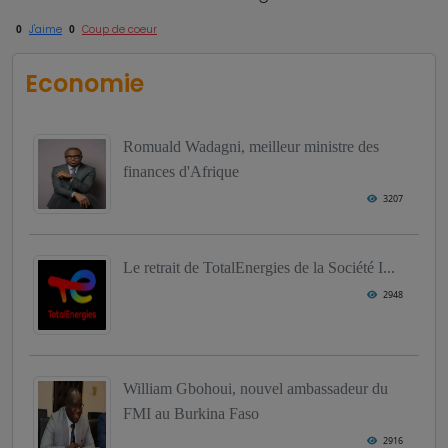
0
J'aime
0
Coup de coeur
Economie
Romuald Wadagni, meilleur ministre des
finances d'Afrique
3207
Le retrait de TotalEnergies de la Société I...
2948
William Gbohoui, nouvel ambassadeur du
FMI au Burkina Faso
2916