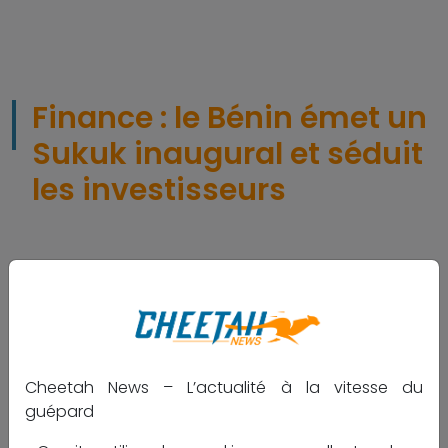
Finance : le Bénin émet un
Sukuk inaugural et séduit
les investisseurs
ACTUALITÉ
Economie
691
Tag:
#Bénin
#Sukuk
#Finance
#investisseurs
Publié le
23 janvier 2026,
par
Cheetah.News - Site
d'information et d'Analyses.
Cheetah News – L’actualité à la vitesse du
guépard
Partager :