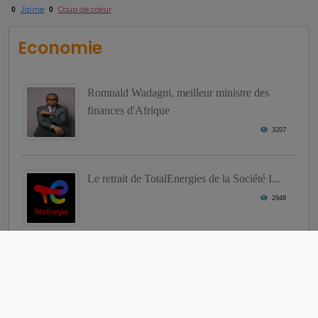
0
J'aime
0
Coup de coeur
Economie
Romuald Wadagni, meilleur ministre des
finances d'Afrique
3207
Le retrait de TotalEnergies de la Société I...
2948
William Gbohoui, nouvel ambassadeur du
FMI au Burkina Faso
2917