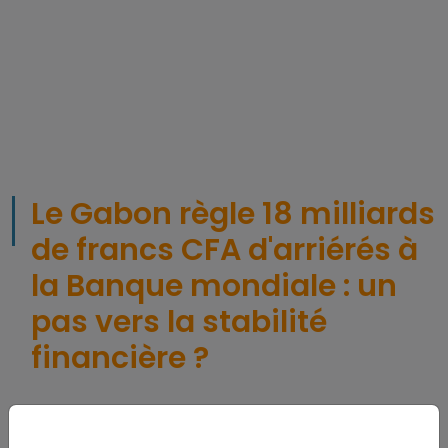
Le Gabon règle 18 milliards
de francs CFA d'arriérés à
la Banque mondiale : un
pas vers la stabilité
financière ?
ACTUALITÉ
Economie
1417