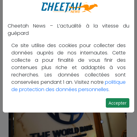
Tag:
#Gabon
#BAD
#Banque mondiale
#Dette
#PIB
Publié le
20 mars 2025,
par
Cheetah.News - Site
d'information et d'Analyses.
Cheetah News – L’actualité à la vitesse du
guépard
Partager :
Ce site utilise des cookies pour collecter des
données auprès de nos internautes. Cette
collecte a pour finalité de vous finir des
contenues plus riche et addaptés à vos
recherches. Les données collectées sont
conservées pendant 1 an. Visitez notre
politique
de protection des données personnelles
.
Accepter