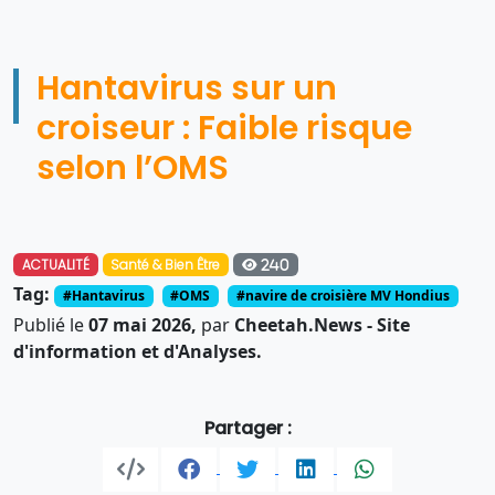
Hantavirus sur un
croiseur : Faible risque
selon l’OMS
ACTUALITÉ
Santé & Bien Être
240
Tag:
#Hantavirus
#OMS
#navire de croisière MV Hondius
Publié le
07 mai 2026,
par
Cheetah.News - Site
d'information et d'Analyses.
Partager :