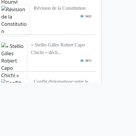
Révision de la Constitution
5422
« Stellio Gilles Robert Capo
Chichi » déch...
4812
Conflit diplomatique entre le
Niger et le Bénin
4640
Cotonou : Une urgence à
résoudre, la dispon...
4293