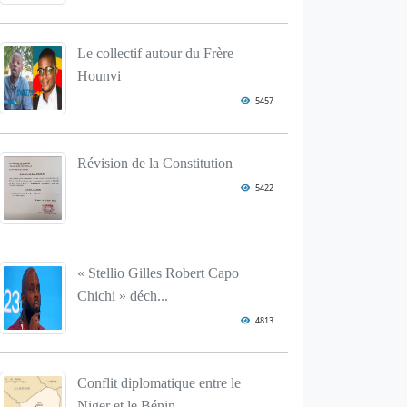
Le collectif autour du Frère
Hounvi
5457
Révision de la Constitution
5422
« Stellio Gilles Robert Capo
Chichi » déch...
4813
Conflit diplomatique entre le
Niger et le Bénin