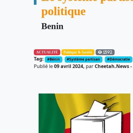
politique
Benin
ACTUALITÉ
Politique & Société
1392
Tag:
#Bénin
#Système partisan
#Démocratie
Publié le
09 avril 2024,
par
Cheetah.News - 