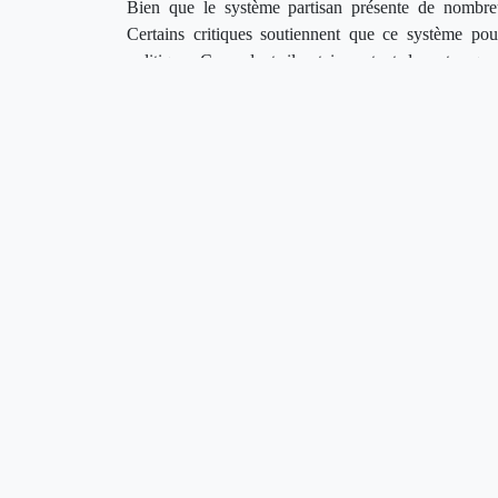
Bien que le système partisan présente de nombreu
Certains critiques soutiennent que ce système pourrai
politique. Cependant, il est important de noter que
ensembles politiques, favorisant une meilleure représent
La mise en place d'un système partisan au Bénin r
promouvant des débats basés sur l'idéologie, en renfo
carrières politiques, ce système pourrait apporter une 
en compte les défis potentiels afin de garantir une m
acteurs politiques béninois de se rassembler autou
politique solide et prospère.
0
0
J'aime
Coup de coeur