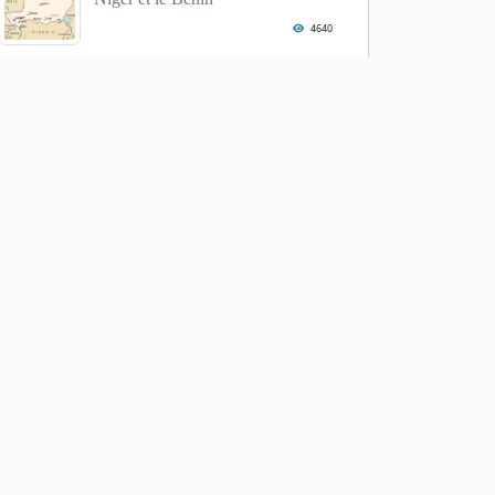
4640
Cotonou : Une urgence à
résoudre, la dispon...
4293
Départ de Kristof Van Den
Branden, Directeur...
4194
Le Président élu du Sénégal
affiche sa po...
3876