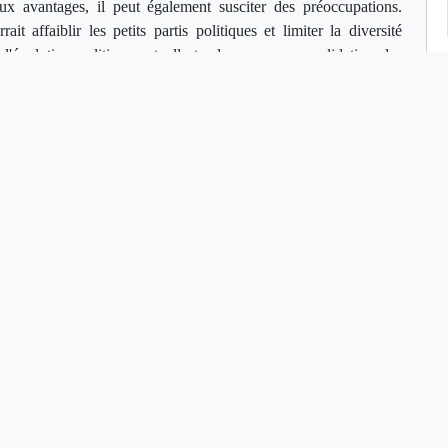
x avantages, il peut également susciter des préoccupations.
t affaiblir les petits partis politiques et limiter la diversité
 l'évolution politique actuelle tend vers une consolidation des
ativité et stabilité.
eprésente une opportunité unique de renouveau politique. En
rçant le respect des électeurs et en encourageant la création de
stabilité politique durable. Cependant, il est essentiel de prendre
ise en œuvre équilibrée et inclusive. Le temps est venu pour les
r de cette idée et de travailler ensemble pour bâtir un avenir