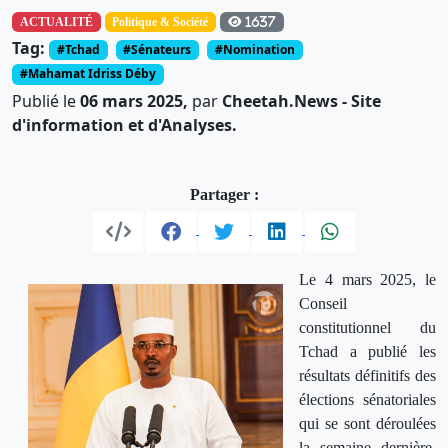
ACTUALITÉ
Politique & Société
1637
Tag:
#Tchad
#Sénateurs
#Nomination
#Mahamat Idriss Déby
Publié le
06 mars 2025,
par
Cheetah.News - Site
d'information et d'Analyses.
Partager :
Le 4 mars 2025, le
Conseil
constitutionnel du
Tchad a publié les
résultats définitifs des
élections sénatoriales
qui se sont déroulées
la semaine dernière.