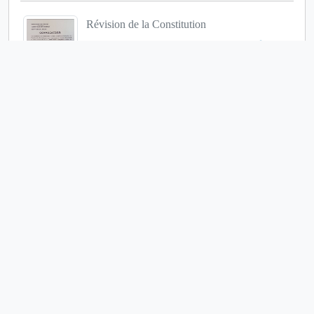
Révision de la Constitution
5432
« Stellio Gilles Robert Capo Chichi »
déch...
4819
Conflit diplomatique entre le Niger et le
Bénin
4648
Cotonou : Une urgence à résoudre, la
dispon...