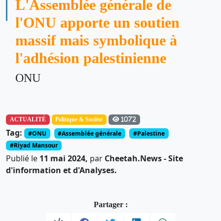
L'Assemblée générale de
l'ONU apporte un soutien
massif mais symbolique à
l'adhésion palestinienne
ONU
ACTUALITÉ
Politique & Société
1072
Tag:
#ONU
#Assemblée générale
#Palestine
#Riyad Mansour
Publié le
11 mai 2024,
par
Cheetah.News - Site
d'information et d'Analyses.
Partager :