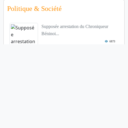
Politique & Société
Supposée arrestation du Chroniqueur
Béninoi...
6873
Le collectif autour du Frère Hounvi
5458
Révision de la Constitution
5431