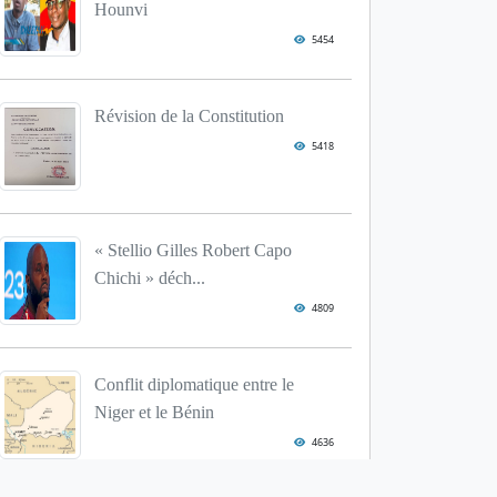
Hounvi
5454
Révision de la Constitution
5418
« Stellio Gilles Robert Capo
Chichi » déch...
4809
Conflit diplomatique entre le
Niger et le Bénin
4636