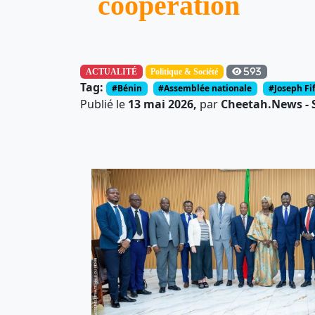
coopération
ACTUALITÉ
Politique & Société
593
Tag:
#Bénin
#Assemblée nationale
#Joseph F
Publié le
13 mai 2026,
par
Cheetah.News - S