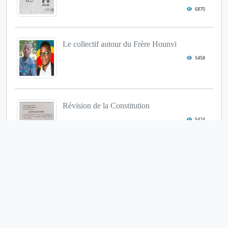
6870
Le collectif autour du Frère Hounvi
5458
Révision de la Constitution
5424
« Stellio Gilles Robert Capo Chichi »
déch...
4813