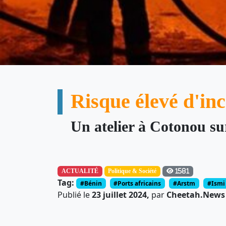
Risque élevé d'inc
Un atelier à Cotonou su
ACTUALITÉ
Politique & Société
1581
Tag:
#Bénin
#Ports africains
#Arstm
#Ismi
Publié le
23 juillet 2024,
par
Cheetah.News -