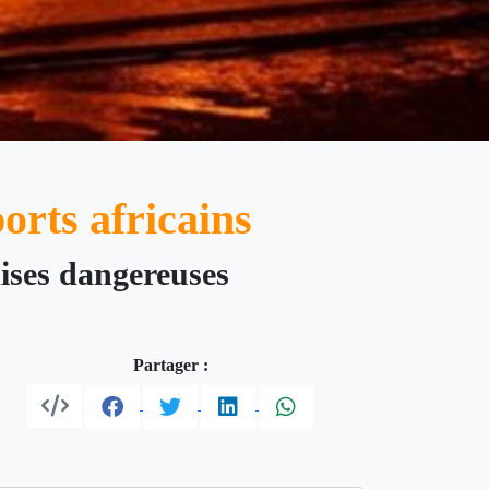
ports africains
dises dangereuses
Partager :