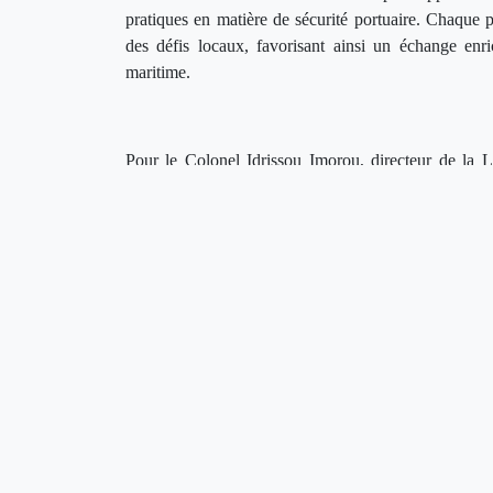
pratiques en matière de sécurité portuaire. Chaque p
des défis locaux, favorisant ainsi un échange enri
maritime.
Pour le Colonel Idrissou Imorou, directeur de la L
initiative revêt une importance capitale pour le Béni
de l'Ouest. Il a souligné l'impact potentiel de cette 
risques associés aux marchandises dangereuses, améli
À la clôture de cet atelier, les participants ont reçu
à faciliter l'application des meilleures pratiques
marchandises dangereuses.
0
0
J'aime
Coup de coeur