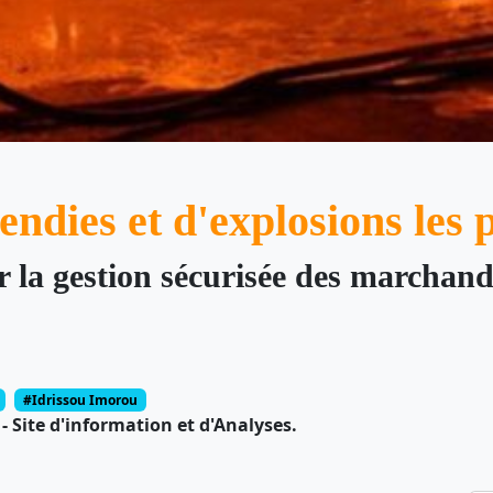
endies et d'explosions les 
r la gestion sécurisée des marchan
#Idrissou Imorou
 Site d'information et d'Analyses.