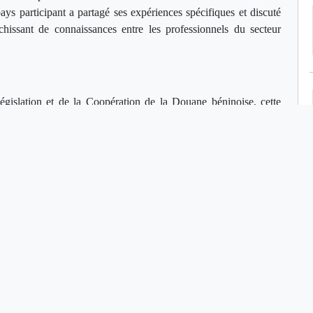
ays participant a partagé ses expériences spécifiques et discuté
chissant de connaissances entre les professionnels du secteur
égislation et de la Coopération de la Douane béninoise, cette
n, en tant que plaque tournante portuaire stratégique en Afrique
formation pour renforcer la préparation et la réactivité face aux
orant ainsi la sécurité globale du port de Cotonou.
 une législation modèle adaptée à leurs contextes nationaux, visant
 et des normes de sécurité internationales dans la gestion des