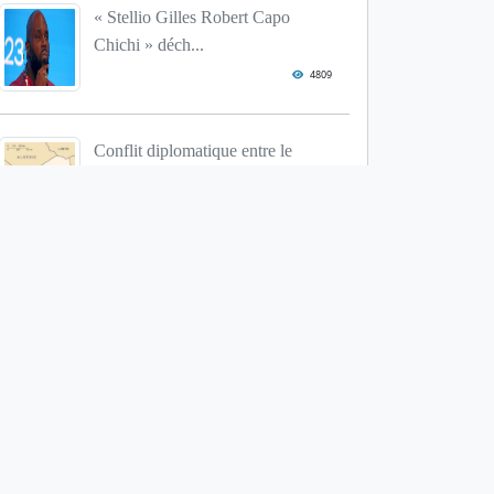
« Stellio Gilles Robert Capo
Chichi » déch...
4809
Conflit diplomatique entre le
Niger et le Bénin
4636
Cotonou : Une urgence à
résoudre, la dispon...
4293
Départ de Kristof Van Den
Branden, Directeur...
4193