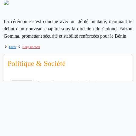
La cérémonie s’est conclue avec un défilé militaire, marquant le
début d'un nouveau chapitre sous la direction du Colonel Faizou
Gomina, promettant sécurité et stabilité renforcées pour le Bénin.
0
0
J'aime
Coup de coeur
Politique & Société
Supposée arrestation du Chroniqueur
Béninoi...
6864
Le collectif autour du Frère Hounvi
5451