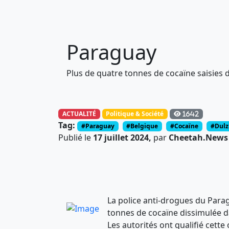
Paraguay
Plus de quatre tonnes de cocaïne saisies d
ACTUALITÉ
Politique & Société
1642
Tag:
#Paraguay
#Belgique
#Cocaïne
#Dulz
Publié le
17 juillet 2024,
par
Cheetah.News -
La police anti-drogues du Parag
tonnes de cocaïne dissimulée d
Les autorités ont qualifié cette