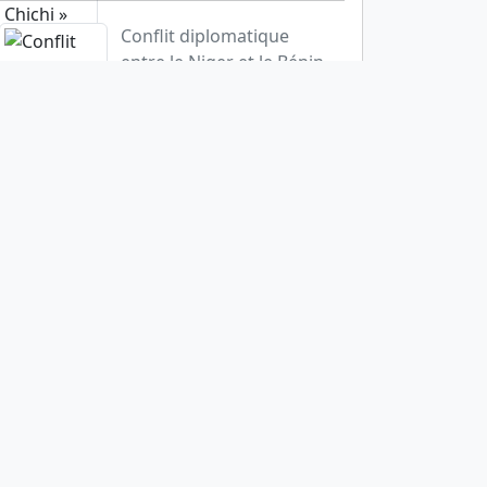
Conflit diplomatique
entre le Niger et le Bénin
4634
Cotonou : Une urgence à
résoudre, la dispon...
4291
Départ de Kristof Van
Den Branden, Directeur...
4190
Lire plus
Le Président élu du
Sénégal affiche sa po...
3871